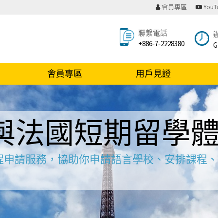
會員專區
You
聯繫電話
+886‐7‐2228380
G
會員專區
用戶見證
與法國短期留學
法國法語課程申請服務，協助你申請語言學校、安排課