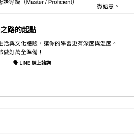
母語等級（Master / Proficient）
微語意。
語之路的起點
生活與文化體驗，讓你的學習更有深度與溫度。
旅做好萬全準備！
｜ 🗣
LINE 線上諮詢