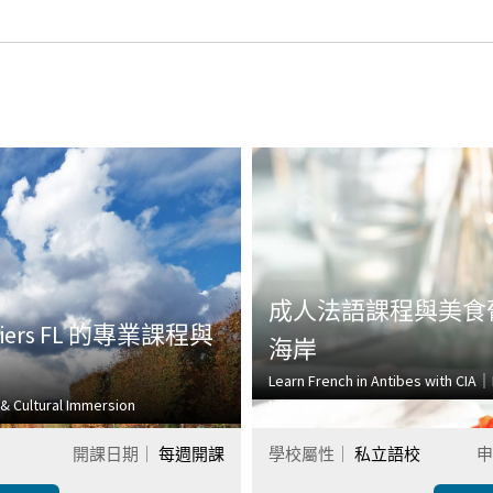
成人法語課程與美食
iers FL 的專業課程與
海岸
Learn French in Antibes with CIA｜
e & Cultural Immersion
Lifestyle
開課日期｜
每週開課
學校屬性｜
私立語校
申