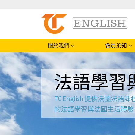
關於我們
會員須知
公司簡介
使用流程
理念願景
會員權益與費用
法語學習
優勢特色
付費說明
TC團隊
上課前環境準備
隱私權政策
TC English 提供
的法語學習與法國生活體驗