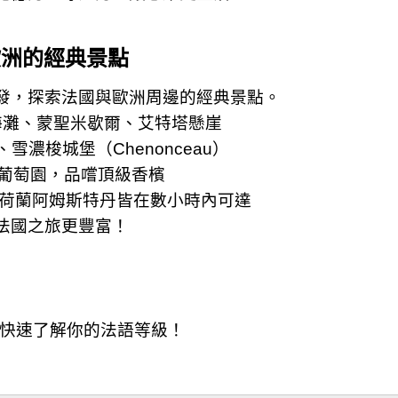
歐洲的經典景點
發，探索法國與歐洲周邊的經典景點。
登陸海灘、蒙聖米歇爾、艾特塔懸崖
、雪濃梭城堡（Chenonceau）
地區葡萄園，品嚐頂級香檳
、荷蘭阿姆斯特丹皆在數小時內可達
法國之旅更豐富！
構，快速了解你的法語等級！